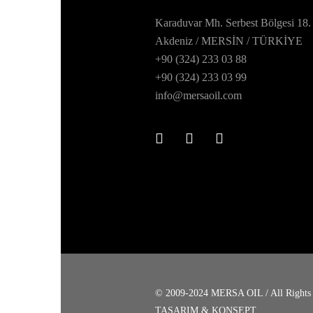
Karaduvar Mh. Serbest Bölgesi 18.
Akdeniz / MERSİN / TÜRKİYE
+90 (324) 233 03 88
+90 (324) 233 03 99
info@mersaoil.com
© 2009-2024 MERSA OIL / All Rights 
TASARIM & KONSEPT