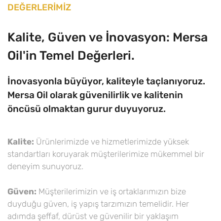
DEĞERLERİMİZ
Kalite, Güven ve İnovasyon: Mersa
Oil'in Temel Değerleri.
İnovasyonla büyüyor, kaliteyle taçlanıyoruz.
Mersa Oil olarak güvenilirlik ve kalitenin
öncüsü olmaktan gurur duyuyoruz.
Kalite:
Ürünlerimizde ve hizmetlerimizde yüksek
standartları koruyarak müşterilerimize mükemmel bir
deneyim sunuyoruz.
Güven:
Müşterilerimizin ve iş ortaklarımızın bize
duyduğu güven, iş yapış tarzımızın temelidir. Her
adımda şeffaf, dürüst ve güvenilir bir yaklaşım