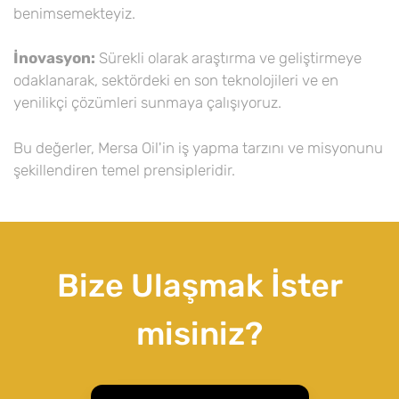
benimsemekteyiz.
İnovasyon:
Sürekli olarak araştırma ve geliştirmeye
odaklanarak, sektördeki en son teknolojileri ve en
yenilikçi çözümleri sunmaya çalışıyoruz.
Bu değerler, Mersa Oil'in iş yapma tarzını ve misyonunu
şekillendiren temel prensipleridir.
Bize Ulaşmak İster
misiniz?