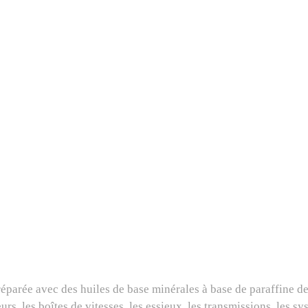
préparée avec des huiles de base minérales à base de paraffine d
s, les boîtes de vitesses, les essieux, les transmissions, les s